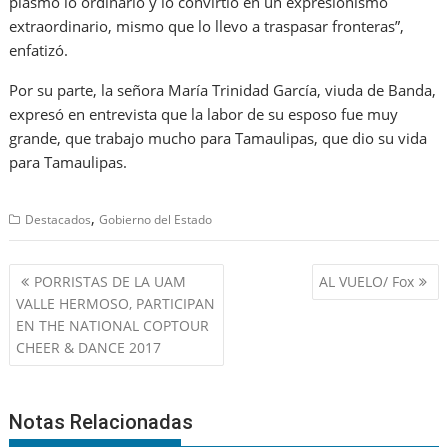
plasmó lo ordinario y lo convirtió en un expresionismo
extraordinario, mismo que lo llevo a traspasar fronteras”,
enfatizó.
Por su parte, la señora María Trinidad García, viuda de Banda,
expresó en entrevista que la labor de su esposo fue muy
grande, que trabajo mucho para Tamaulipas, que dio su vida
para Tamaulipas.
,
Destacados
Gobierno del Estado
Navegación
PORRISTAS DE LA UAM
AL VUELO/ Fox
de
VALLE HERMOSO, PARTICIPAN
entradas
EN THE NATIONAL COPTOUR
CHEER & DANCE 2017
Notas Relacionadas