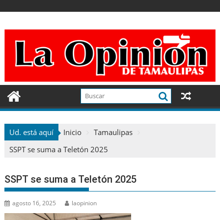
Ir
al
contenido
Ud. está aquí
Inicio
Tamaulipas
SSPT se suma a Teletón 2025
SSPT se suma a Teletón 2025
agosto 16, 2025
laopinion