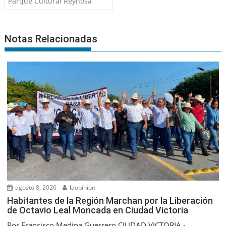
entradas
Parque Cultural Reynosa
Notas Relacionadas
agosto 8, 2026
laopinion
Habitantes de la Región Marchan por la Liberación
de Octavio Leal Moncada en Ciudad Victoria
Por Francisco Medina Guerrero CIUDAD VICTORIA.-