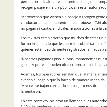
pertenecer oficialmente a la central o a alguna ramp
recoger pasaje en la vía pública, sin estar autorizado
“Aprovechan que vienen sin pasaje y recogen gente 
conductor afiliado a la central de autobuses. “Ahí a
no pagan ni cuotas sindicales ni aportaciones a la c
Los taxistas establecieron que muchas de estas unida
forma irregular, lo que les permite cobrar tarifas más
quienes están debidamente registrados, afiliados a s
“Nosotros pagamos piso, cuotas, mantenemos nuestra
gastos y por eso pueden ofrecer precios más bajos. 
Además, los operadores señalan que, al manejar úni
evaden el pago o que lo hacen de manera indebida.
“A veces se bajan corriendo sin pagar o nos tiran el
lamentaron.
En este contexto, hicieron un llamado a las autorid
Núñez Montelongo, para que se tomen medidas conc