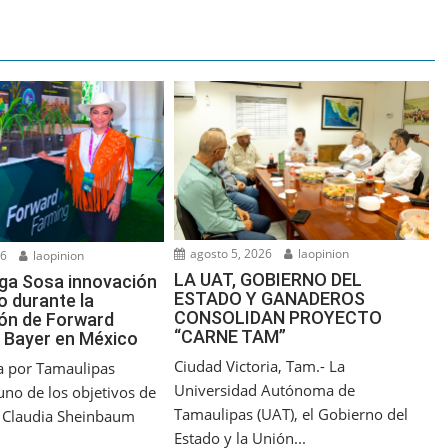
agosto 5, 2026
laopinion
26
laopinion
LA UAT, GOBIERNO DEL
ga Sosa innovación
ESTADO Y GANADEROS
o durante la
CONSOLIDAN PROYECTO
ón de Forward
“CARNE TAM”
 Bayer en México
Ciudad Victoria, Tam.- La
ra por Tamaulipas
Universidad Autónoma de
uno de los objetivos de
Tamaulipas (UAT), el Gobierno del
a Claudia Sheinbaum
Estado y la Unión...