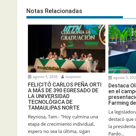
Notas Relacionadas
agosto 5, 2026
laopinion
agosto 5, 20
FELICITÓ CARLOS PEÑA ORTI
Destaca Ol
A MÁS DE 390 EGRESADO DE
en el camp
LA UNIVERSIDAD
presentaci
TECNOLÓGICA DE
Farming de
TAMAULIPAS NORTE
La legislado
Reynosa, Tam.- “Hoy culmina una
destacó que 
etapa de crecimiento individual,
la president
espero no sea la última, sigan
Pardo...