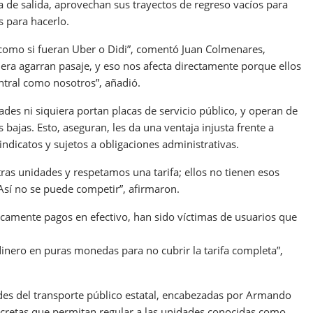
a de salida, aprovechan sus trayectos de regreso vacíos para
s para hacerlo.
como si fueran Uber o Didi”, comentó Juan Colmenares,
fuera agarran pasaje, y eso nos afecta directamente porque ellos
entral como nosotros”, añadió.
des ni siquiera portan placas de servicio público, y operan de
 bajas. Esto, aseguran, les da una ventaja injusta frente a
indicatos y sujetos a obligaciones administrativas.
s unidades y respetamos una tarifa; ellos no tienen esos
Así no se puede competir”, afirmaron.
camente pagos en efectivo, han sido víctimas de usuarios que
 dinero en puras monedas para no cubrir la tarifa completa”,
ades del transporte público estatal, encabezadas por Armando
retas que permitan regular a las unidades conocidas como