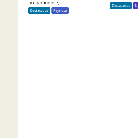
preparándose,...
Destacados
N
Destacados
Reynosa