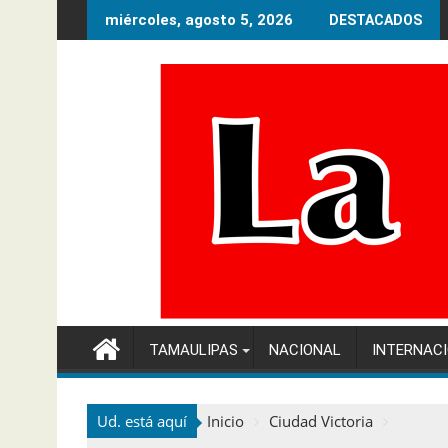
Ir
miércoles, agosto 5, 2026
DESTACADOS
al
contenido
TAMAULIPAS
NACIONAL
INTERNAC
Ud. está aquí
Inicio
Ciudad Victoria