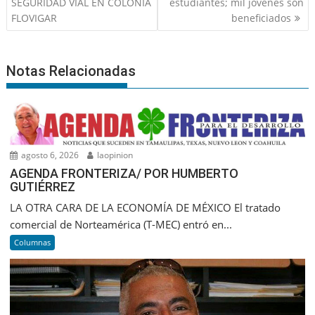
entradas
SEGURIDAD VIAL EN COLONIA
estudiantes; mil jóvenes son
FLOVIGAR
beneficiados
Notas Relacionadas
agosto 6, 2026
laopinion
AGENDA FRONTERIZA/ POR HUMBERTO
GUTIÉRREZ
LA OTRA CARA DE LA ECONOMÍA DE MÉXICO El tratado
comercial de Norteamérica (T-MEC) entró en...
Columnas