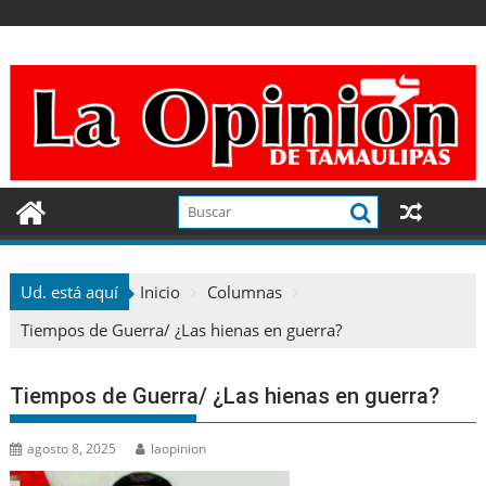
Ir
al
contenido
Ud. está aquí
Inicio
Columnas
Tiempos de Guerra/ ¿Las hienas en guerra?
Tiempos de Guerra/ ¿Las hienas en guerra?
agosto 8, 2025
laopinion