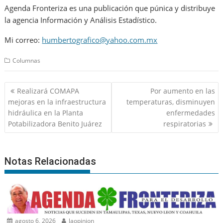
Agenda Fronteriza es una publicación que púnica y distribuye
la agencia Información y Análisis Estadístico.
Mi correo:
humbertografico@yahoo.com.mx
Columnas
Navegación
Realizará COMAPA
Por aumento en las
de
mejoras en la infraestructura
temperaturas, disminuyen
entradas
hidráulica en la Planta
enfermedades
Potabilizadora Benito Juárez
respiratorias
Notas Relacionadas
agosto 6, 2026
laopinion