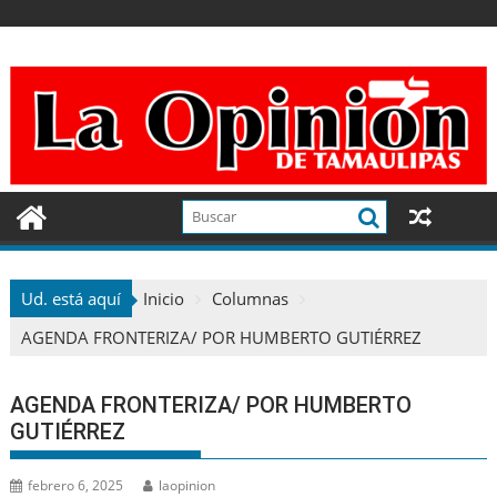
Ir
al
contenido
Ud. está aquí
Inicio
Columnas
AGENDA FRONTERIZA/ POR HUMBERTO GUTIÉRREZ
AGENDA FRONTERIZA/ POR HUMBERTO
GUTIÉRREZ
febrero 6, 2025
laopinion