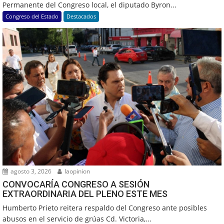
Permanente del Congreso local, el diputado Byron...
Congreso del Estado
Destacados
agosto 3, 2026
laopinion
CONVOCARÍA CONGRESO A SESIÓN
EXTRAORDINARIA DEL PLENO ESTE MES
Humberto Prieto reitera respaldo del Congreso ante posibles
abusos en el servicio de grúas Cd. Victoria,...