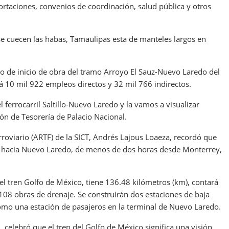
ortaciones, convenios de coordinación, salud pública y otros
se cuecen las habas, Tamaulipas esta de manteles largos en
de inicio de obra del tramo Arroyo El Sauz-Nuevo Laredo del
á 10 mil 922 empleos directos y 32 mil 766 indirectos.
 ferrocarril Saltillo-Nuevo Laredo y la vamos a visualizar
ón de Tesorería de Palacio Nacional.
erroviario (ARTF) de la SICT, Andrés Lajous Loaeza, recordó que
do hacia Nuevo Laredo, de menos de dos horas desde Monterrey,
l tren Golfo de México, tiene 136.48 kilómetros (km), contará
 108 obras de drenaje. Se construirán dos estaciones de baja
o una estación de pasajeros en la terminal de Nuevo Laredo.
elebró que el tren del Golfo de México significa una visión