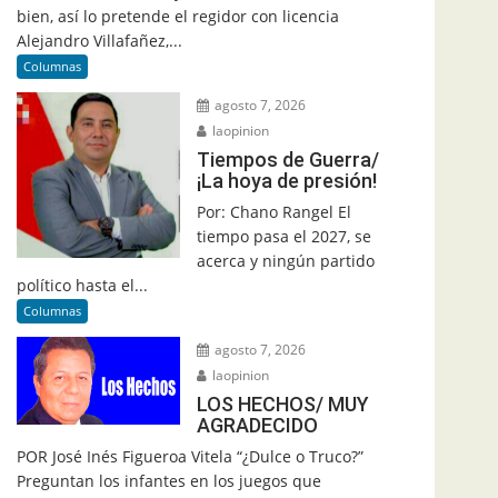
bien, así lo pretende el regidor con licencia
Alejandro Villafañez,...
Columnas
agosto 7, 2026
laopinion
Tiempos de Guerra/
¡La hoya de presión!
Por: Chano Rangel El
tiempo pasa el 2027, se
acerca y ningún partido
político hasta el...
Columnas
agosto 7, 2026
laopinion
LOS HECHOS/ MUY
AGRADECIDO
POR José Inés Figueroa Vitela “¿Dulce o Truco?”
Preguntan los infantes en los juegos que