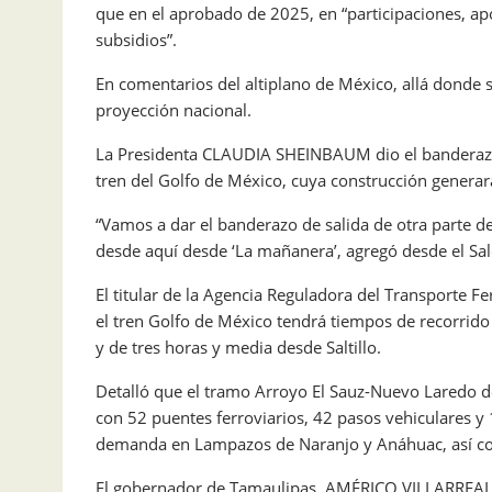
que en el aprobado de 2025, en “participaciones, ap
subsidios”.
En comentarios del altiplano de México, allá donde 
proyección nacional.
La Presidenta CLAUDIA SHEINBAUM dio el banderazo 
tren del Golfo de México, cuya construcción generar
“Vamos a dar el banderazo de salida de otra parte del
desde aquí desde ‘La mañanera’, agregó desde el Sal
El titular de la Agencia Reguladora del Transporte F
el tren Golfo de México tendrá tiempos de recorri
y de tres horas y media desde Saltillo.
Detalló que el tramo Arroyo El Sauz-Nuevo Laredo de
con 52 puentes ferroviarios, 42 pasos vehiculares y
demanda en Lampazos de Naranjo y Anáhuac, así com
El gobernador de Tamaulipas, AMÉRICO VILLARREAL, c