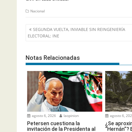
Nacional
Navegación
SEGUNDA VUELTA, INVIABLE SIN REINGENIERÍA
de
ELECTORAL: INE
entradas
Notas Relacionadas
agosto 6, 2026
laopinion
agosto 6, 20
Petersen cuestiona la
¿Se aproxi
invitación de la Presidenta al
“Hernán”? 