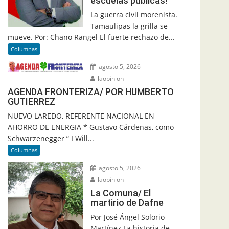
escuelas públicas!
La guerra civil morenista.
Tamaulipas la grilla se
mueve. Por: Chano Rangel El fuerte rechazo de...
Columnas
agosto 5, 2026
laopinion
AGENDA FRONTERIZA/ POR HUMBERTO
GUTIERREZ
NUEVO LAREDO, REFERENTE NACIONAL EN
AHORRO DE ENERGIA * Gustavo Cárdenas, como
Schwarzenegger “ I Will...
Columnas
agosto 5, 2026
laopinion
La Comuna/ El
martirio de Dafne
Por José Ángel Solorio
Martínez La historia de