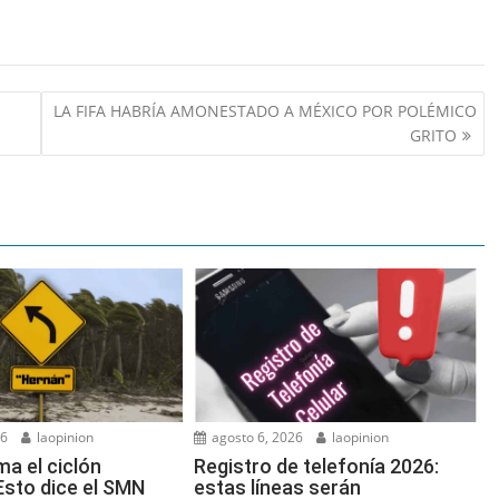
LA FIFA HABRÍA AMONESTADO A MÉXICO POR POLÉMICO
GRITO
26
laopinion
agosto 6, 2026
laopinion
ma el ciclón
Registro de telefonía 2026:
Esto dice el SMN
estas líneas serán