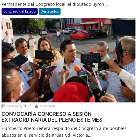
Permanente del Congreso local, el diputado Byron...
Congreso del Estado
Destacados
agosto 3, 2026
laopinion
CONVOCARÍA CONGRESO A SESIÓN
EXTRAORDINARIA DEL PLENO ESTE MES
Humberto Prieto reitera respaldo del Congreso ante posibles
abusos en el servicio de grúas Cd. Victoria,...