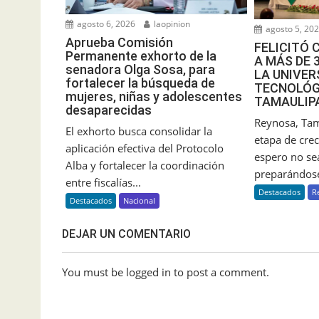
agosto 6, 2026
laopinion
agosto 5, 20
Aprueba Comisión
FELICITÓ 
Permanente exhorto de la
A MÁS DE 
senadora Olga Sosa, para
LA UNIVER
fortalecer la búsqueda de
TECNOLÓG
mujeres, niñas y adolescentes
TAMAULIP
desaparecidas
Reynosa, Tam
El exhorto busca consolidar la
etapa de crec
aplicación efectiva del Protocolo
espero no sea
Alba y fortalecer la coordinación
preparándose
entre fiscalías...
Destacados
R
Destacados
Nacional
DEJAR UN COMENTARIO
You must be logged in to post a comment.