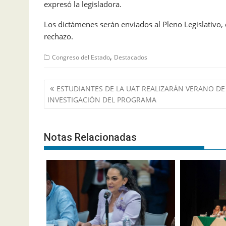
expresó la legisladora.
Los dictámenes serán enviados al Pleno Legislativo,
rechazo.
,
Congreso del Estado
Destacados
Navegación
ESTUDIANTES DE LA UAT REALIZARÁN VERANO DE
de
INVESTIGACIÓN DEL PROGRAMA
entradas
Notas Relacionadas