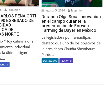
26
laopinion
agosto 5, 2026
laopinion
CARLOS PEÑA ORTI
Destaca Olga Sosa innovación
390 EGRESADO DE
en el campo durante la
SIDAD
presentación de Forward
ICA DE
Farming de Bayer en México
AS NORTE
La legisladora por Tamaulipas
.- “Hoy culmina una
destacó que uno de los objetivos de
imiento individual,
la presidenta Claudia Sheinbaum
 la última, sigan
Pardo...
,...
Destacados
Nacional
eynosa