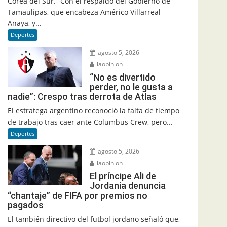
Corea del Sur.- Con el respaldo del Gobierno de
Tamaulipas, que encabeza Américo Villarreal
Anaya, y...
Deportes
agosto 5, 2026
laopinion
“No es divertido
perder, no le gusta a
nadie”: Crespo tras derrota de Atlas
El estratega argentino reconoció la falta de tiempo
de trabajo tras caer ante Columbus Crew, pero...
Deportes
agosto 5, 2026
laopinion
El príncipe Ali de
Jordania denuncia
“chantaje” de FIFA por premios no
pagados
El también directivo del futbol jordano señaló que,