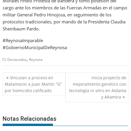
Morales rindió Protesta de Bandera y tomó posesión del
cargo ante los miembros de las Fuerzas Armadas en el campo
militar General Pedro Hinojosa, en seguimiento de los
protocolos tradicionales, por mando de la Presidenta Claudia
Sheinbaum Pardo.
#ReynosaImparable
#GobiernoMunicipalDeReynosa
,
Destacados
Reynosa
Navegación
Vinculan a proceso en
Inicia proyecto de
de
Matamoros a Juan Martín “G”
mejoramiento genético con
entradas
por homicidio calificado
tecnología in vitro en Aldama
y Altamira
Notas Relacionadas