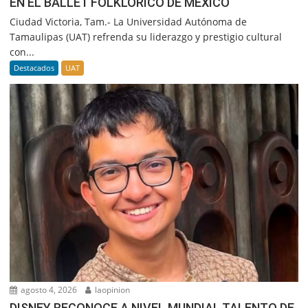
EN EL BALLET FOLKLÓRICO DE MÉXICO
Ciudad Victoria, Tam.- La Universidad Autónoma de
Tamaulipas (UAT) refrenda su liderazgo y prestigio cultural
con...
Destacados
UAT
agosto 4, 2026
laopinion
DISNEY RECONOCE A NIVEL MUNDIAL TALENTO DE