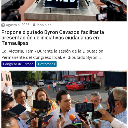
agosto 4, 2026
laopinion
Propone diputado Byron Cavazos facilitar la
presentación de iniciativas ciudadanas en
Tamaulipas
Cd. Victoria, Tam.- Durante la sesión de la Diputación
Permanente del Congreso local, el diputado Byron...
Congreso del Estado
Destacados