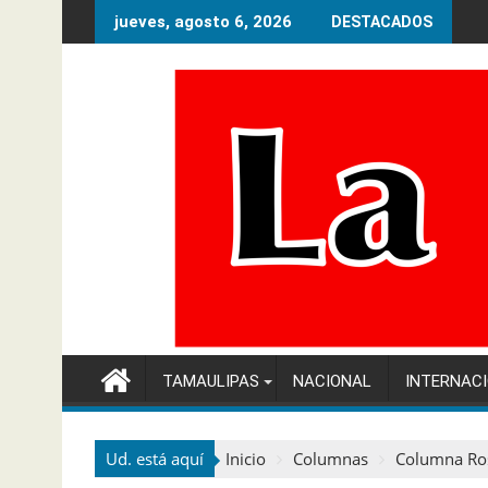
Ir
jueves, agosto 6, 2026
DESTACADOS
al
contenido
TAMAULIPAS
NACIONAL
INTERNAC
Ud. está aquí
Inicio
Columnas
Columna Ros