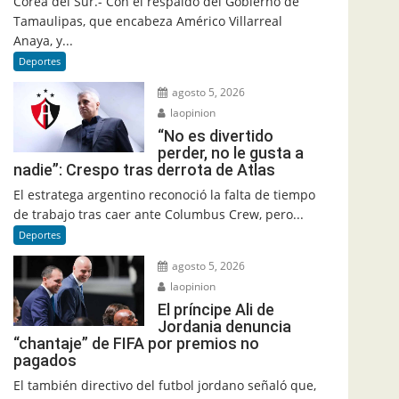
Corea del Sur.- Con el respaldo del Gobierno de
Tamaulipas, que encabeza Américo Villarreal
Anaya, y...
Deportes
agosto 5, 2026
laopinion
“No es divertido
perder, no le gusta a
nadie”: Crespo tras derrota de Atlas
El estratega argentino reconoció la falta de tiempo
de trabajo tras caer ante Columbus Crew, pero...
Deportes
agosto 5, 2026
laopinion
El príncipe Ali de
Jordania denuncia
“chantaje” de FIFA por premios no
pagados
El también directivo del futbol jordano señaló que,