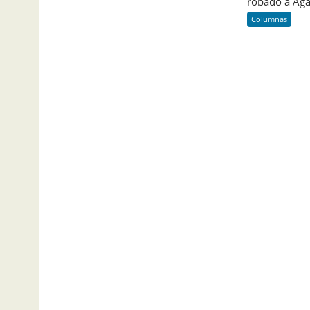
robado a Agat
Columnas