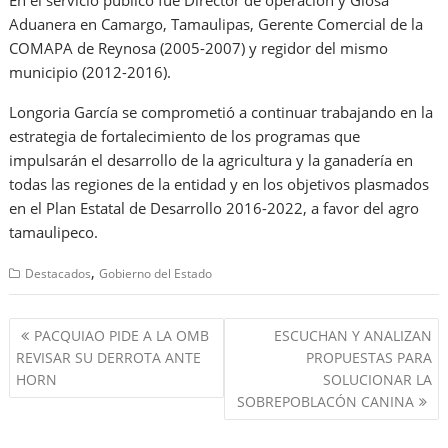
En el servicio público fue Director de operación y Glosa
Aduanera en Camargo, Tamaulipas, Gerente Comercial de la
COMAPA de Reynosa (2005-2007) y regidor del mismo
municipio (2012-2016).
Longoria García se comprometió a continuar trabajando en la
estrategia de fortalecimiento de los programas que
impulsarán el desarrollo de la agricultura y la ganadería en
todas las regiones de la entidad y en los objetivos plasmados
en el Plan Estatal de Desarrollo 2016-2022, a favor del agro
tamaulipeco.
,
Destacados
Gobierno del Estado
Navegación
PACQUIAO PIDE A LA OMB
ESCUCHAN Y ANALIZAN
de
REVISAR SU DERROTA ANTE
PROPUESTAS PARA
entradas
HORN
SOLUCIONAR LA
SOBREPOBLACÓN CANINA