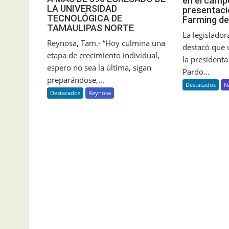
en el camp
LA UNIVERSIDAD
presentaci
TECNOLÓGICA DE
Farming de
TAMAULIPAS NORTE
La legislado
Reynosa, Tam.- “Hoy culmina una
destacó que 
etapa de crecimiento individual,
la president
espero no sea la última, sigan
Pardo...
preparándose,...
Destacados
N
Destacados
Reynosa