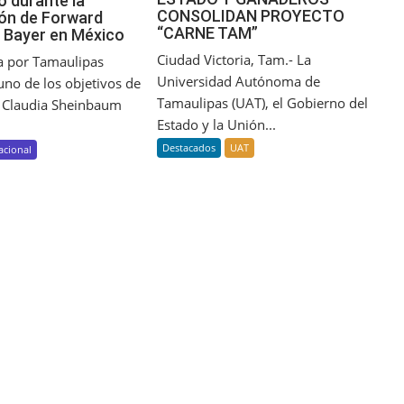
o durante la
CONSOLIDAN PROYECTO
ón de Forward
“CARNE TAM”
 Bayer en México
Ciudad Victoria, Tam.- La
ra por Tamaulipas
Universidad Autónoma de
uno de los objetivos de
Tamaulipas (UAT), el Gobierno del
a Claudia Sheinbaum
Estado y la Unión...
Destacados
UAT
acional