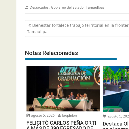
,
,
Destacados
Gobierno del Estado
Tamaulipas
Navegación
Bienestar fortalece trabajo territorial en la fronte
de
Tamaulipas
entradas
Notas Relacionadas
agosto 5, 2026
laopinion
agosto 5, 20
FELICITÓ CARLOS PEÑA ORTI
Destaca Ol
A MÁS DE 390 EGRESADO DE