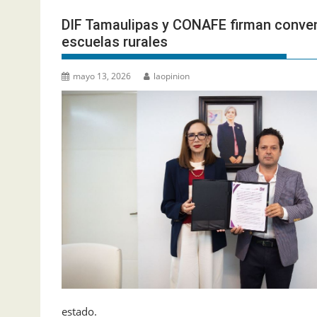
DIF Tamaulipas y CONAFE firman conven
escuelas rurales
mayo 13, 2026
laopinion
estado.