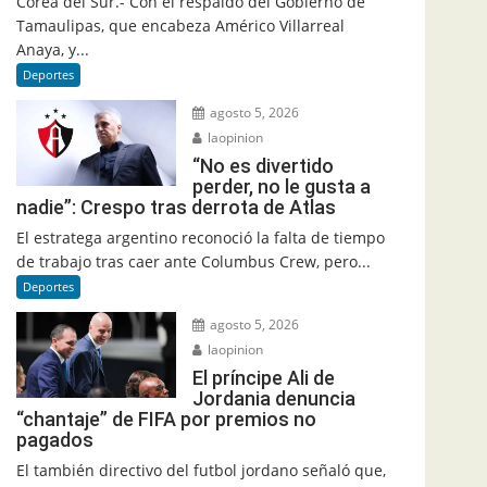
Corea del Sur.- Con el respaldo del Gobierno de
Tamaulipas, que encabeza Américo Villarreal
Anaya, y...
Deportes
agosto 5, 2026
laopinion
“No es divertido
perder, no le gusta a
nadie”: Crespo tras derrota de Atlas
El estratega argentino reconoció la falta de tiempo
de trabajo tras caer ante Columbus Crew, pero...
Deportes
agosto 5, 2026
laopinion
El príncipe Ali de
Jordania denuncia
“chantaje” de FIFA por premios no
pagados
El también directivo del futbol jordano señaló que,