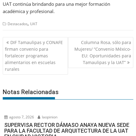
UAT continúa brindando para una mejor formación
académica y profesional.
,
Destacados
UAT
Navegación
DIF Tamaulipas y CONAFE
Columna Rosa, sólo para
de
firman convenio para
Mujeres/ “Convenio México-
entradas
fortalecer programas
EU: Oportunidades para
alimentarios en escuelas
Tamaulipas y la UAT”
rurales
Notas Relacionadas
agosto 7, 2026
laopinion
SUPERVISA RECTOR DÁMASO ANAYA NUEVA SEDE
PARA LA FACULTAD DE ARQUITECTURA DE LA UAT