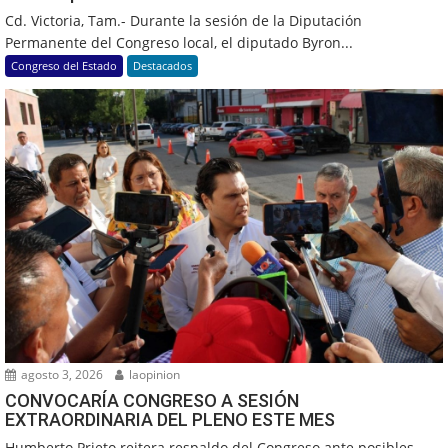
Cd. Victoria, Tam.- Durante la sesión de la Diputación
Permanente del Congreso local, el diputado Byron...
Congreso del Estado
Destacados
agosto 3, 2026
laopinion
CONVOCARÍA CONGRESO A SESIÓN
EXTRAORDINARIA DEL PLENO ESTE MES
Humberto Prieto reitera respaldo del Congreso ante posibles