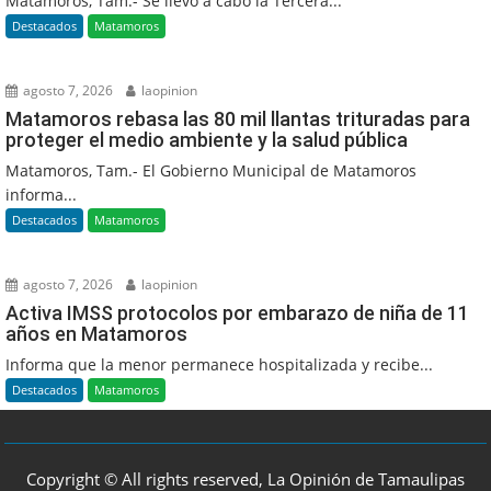
Matamoros, Tam.- Se llevó a cabo la Tercera...
Destacados
Matamoros
agosto 7, 2026
laopinion
Matamoros rebasa las 80 mil llantas trituradas para
proteger el medio ambiente y la salud pública
Matamoros, Tam.- El Gobierno Municipal de Matamoros
informa...
Destacados
Matamoros
agosto 7, 2026
laopinion
Activa IMSS protocolos por embarazo de niña de 11
años en Matamoros
Informa que la menor permanece hospitalizada y recibe...
Destacados
Matamoros
Copyright © All rights reserved, La Opinión de Tamaulipas