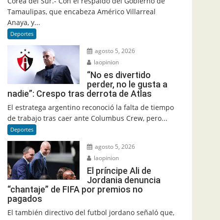
Corea del Sur.- Con el respaldo del Gobierno de
Tamaulipas, que encabeza Américo Villarreal
Anaya, y...
Deportes
agosto 5, 2026
laopinion
“No es divertido
perder, no le gusta a
nadie”: Crespo tras derrota de Atlas
El estratega argentino reconoció la falta de tiempo
de trabajo tras caer ante Columbus Crew, pero...
Deportes
agosto 5, 2026
laopinion
El príncipe Ali de
Jordania denuncia
“chantaje” de FIFA por premios no
pagados
El también directivo del futbol jordano señaló que,