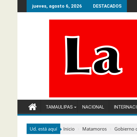
Ir
jueves, agosto 6, 2026
DESTACADOS
al
contenido
TAMAULIPAS
NACIONAL
INTERNAC
Ud. está aquí
Inicio
Matamoros
Gobierno d