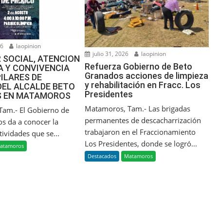
26
laopinion
julio 31, 2026
laopinion
 SOCIAL, ATENCION
Refuerza Gobierno de Beto
A Y CONVIVENCIA
Granados acciones de limpieza
PILARES DE
y rehabilitación en Fracc. Los
DEL ALCALDE BETO
Presidentes
 EN MATAMOROS
Matamoros, Tam.- Las brigadas
am.- El Gobierno de
permanentes de descacharrización
s da a conocer la
trabajaron en el Fraccionamiento
ividades que se...
Los Presidentes, donde se logró...
atamoros
Destacados
Matamoros