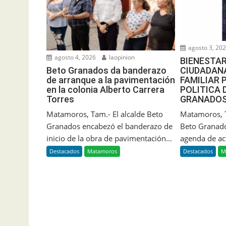
agosto 3, 20
agosto 4, 2026
laopinion
BIENESTAR
CIUDADAN
Beto Granados da banderazo
FAMILIAR 
de arranque a la pavimentación
POLITICA 
en la colonia Alberto Carrera
GRANADOS
Torres
Matamoros, T
Matamoros, Tam.- El alcalde Beto
Beto Granado
Granados encabezó el banderazo de
agenda de act
inicio de la obra de pavimentación...
Destacados
M
Destacados
Matamoros