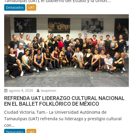
Tamaulipas (UAT), el Gobierno del Estado y la Unión...
Destacados
UAT
agosto 4, 2026
laopinion
REFRENDA UAT LIDERAZGO CULTURAL NACIONAL
EN EL BALLET FOLKLÓRICO DE MÉXICO
Ciudad Victoria, Tam.- La Universidad Autónoma de
Tamaulipas (UAT) refrenda su liderazgo y prestigio cultural
con...
Destacados
UAT