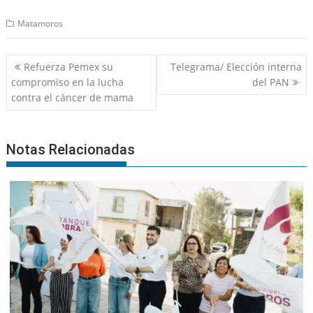
Matamoros
Navegación
Refuerza Pemex su
Telegrama/ Elección interna
de
compromiso en la lucha
del PAN
entradas
contra el cáncer de mama
Notas Relacionadas