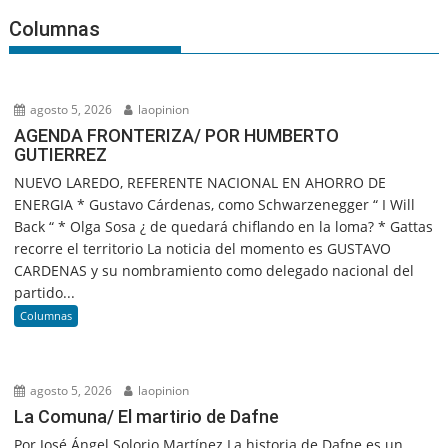
Columnas
agosto 5, 2026
laopinion
AGENDA FRONTERIZA/ POR HUMBERTO
GUTIERREZ
NUEVO LAREDO, REFERENTE NACIONAL EN AHORRO DE
ENERGIA * Gustavo Cárdenas, como Schwarzenegger “ I Will
Back “ * Olga Sosa ¿ de quedará chiflando en la loma? * Gattas
recorre el territorio La noticia del momento es GUSTAVO
CARDENAS y su nombramiento como delegado nacional del
partido...
Columnas
agosto 5, 2026
laopinion
La Comuna/ El martirio de Dafne
Por José Ángel Solorio Martínez La historia de Dafne es un