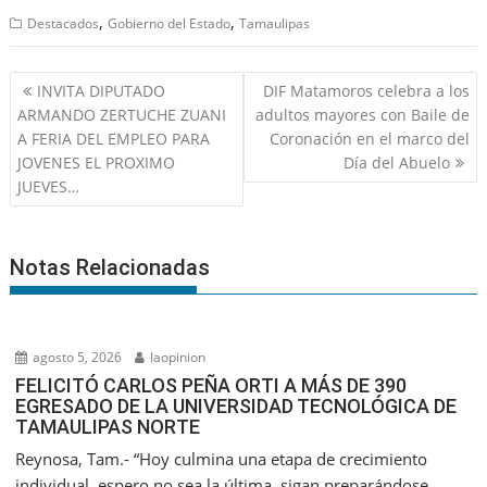
,
,
Destacados
Gobierno del Estado
Tamaulipas
Navegación
INVITA DIPUTADO
DIF Matamoros celebra a los
de
ARMANDO ZERTUCHE ZUANI
adultos mayores con Baile de
entradas
A FERIA DEL EMPLEO PARA
Coronación en el marco del
JOVENES EL PROXIMO
Día del Abuelo
JUEVES…
Notas Relacionadas
agosto 5, 2026
laopinion
FELICITÓ CARLOS PEÑA ORTI A MÁS DE 390
EGRESADO DE LA UNIVERSIDAD TECNOLÓGICA DE
TAMAULIPAS NORTE
Reynosa, Tam.- “Hoy culmina una etapa de crecimiento
individual, espero no sea la última, sigan preparándose,...