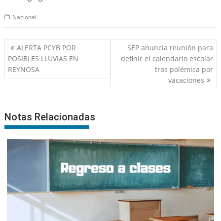
Nacional
Navegación
ALERTA PCYB POR
SEP anuncia reunión para
de
POSIBLES LLUVIAS EN
definir el calendario escolar
entradas
REYNOSA
tras polémica por
vacaciones
Notas Relacionadas