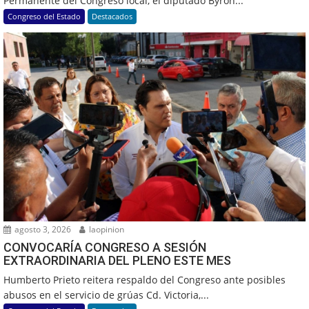
Permanente del Congreso local, el diputado Byron...
Congreso del Estado
Destacados
agosto 3, 2026
laopinion
CONVOCARÍA CONGRESO A SESIÓN
EXTRAORDINARIA DEL PLENO ESTE MES
Humberto Prieto reitera respaldo del Congreso ante posibles
abusos en el servicio de grúas Cd. Victoria,...