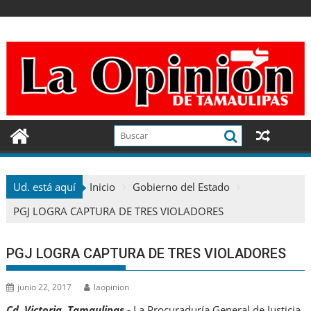
Ir
al
contenido
Ud. está aquí
Inicio
Gobierno del Estado
PGJ LOGRA CAPTURA DE TRES VIOLADORES
PGJ LOGRA CAPTURA DE TRES VIOLADORES
junio 22, 2017
laopinion
Cd. Victoria, Tamaulipas.-
La Procuraduría General de Justicia