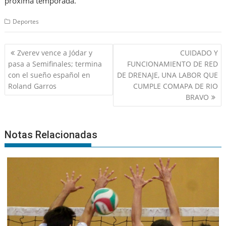
próxima temporada.
Deportes
Navegación
Zverev vence a Jódar y
CUIDADO Y
de
pasa a Semifinales; termina
FUNCIONAMIENTO DE RED
entradas
con el sueño español en
DE DRENAJE, UNA LABOR QUE
Roland Garros
CUMPLE COMAPA DE RIO
BRAVO
Notas Relacionadas