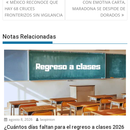
Navegación
MÉXICO RECONOCE QUE
CON EMOTIVA CARTA,
de
HAY 68 CRUCES
MARADONA SE DESPIDE DE
entradas
FRONTERIZOS SIN VIGILANCIA
DORADOS
Notas Relacionadas
agosto 8, 2026
laopinion
¿Cuántos días faltan para el regreso a clases 2026