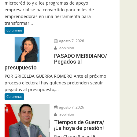
microcrédito y a los programas de apoyo
empresarial se ha convertido para miles de
emprendedoras en una herramienta para
transformar...
Columnas
agosto 7, 2026
laopinion
PASADO MERIDIANO/
Pegados al
presupuesto
POR GRICELDA GUERRA ROMERO Ante el próximo
proceso electoral hay quienes pretenden seguir
pegados al presupuesto,...
Columnas
agosto 7, 2026
laopinion
Tiempos de Guerra/
¡La hoya de presión!
Por: Chano Rangel El