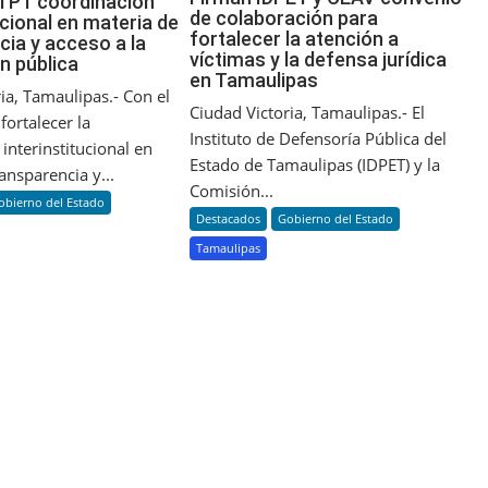
TPT coordinación
de colaboración para
ucional en materia de
fortalecer la atención a
cia y acceso a la
víctimas y la defensa jurídica
n pública
en Tamaulipas
ia, Tamaulipas.- Con el
Ciudad Victoria, Tamaulipas.- El
fortalecer la
Instituto de Defensoría Pública del
interinstitucional en
Estado de Tamaulipas (IDPET) y la
ansparencia y...
Comisión...
obierno del Estado
Destacados
Gobierno del Estado
Tamaulipas