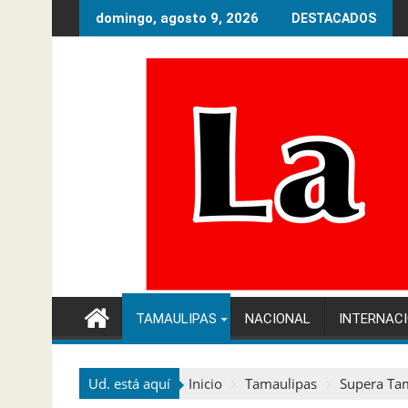
Ir
domingo, agosto 9, 2026
DESTACADOS
al
contenido
TAMAULIPAS
NACIONAL
INTERNAC
Ud. está aquí
Inicio
Tamaulipas
Supera Tam