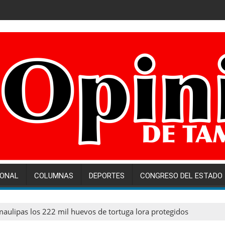
IONAL
COLUMNAS
DEPORTES
CONGRESO DEL ESTADO
aulipas los 222 mil huevos de tortuga lora protegidos