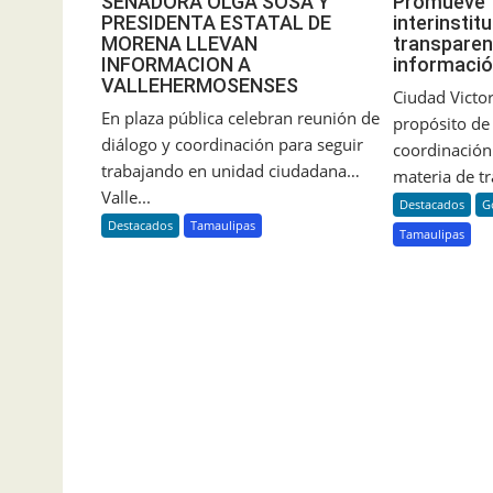
Promueve 
SENADORA OLGA SOSA Y
interinstit
PRESIDENTA ESTATAL DE
transparen
MORENA LLEVAN
informació
INFORMACION A
VALLEHERMOSENSES
Ciudad Victor
En plaza pública celebran reunión de
propósito de 
diálogo y coordinación para seguir
coordinación 
trabajando en unidad ciudadana…
materia de tr
Valle...
Destacados
G
Destacados
Tamaulipas
Tamaulipas