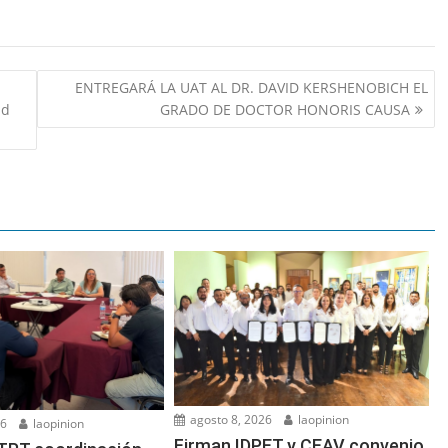
ENTREGARÁ LA UAT AL DR. DAVID KERSHENOBICH EL
ad
GRADO DE DOCTOR HONORIS CAUSA
agosto 8, 2026
laopinion
26
laopinion
Firman IDPET y CEAV convenio