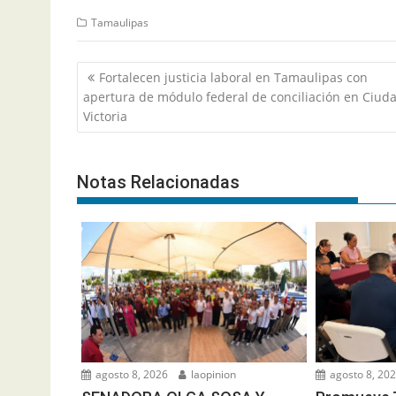
Tamaulipas
Navegación
Fortalecen justicia laboral en Tamaulipas con
de
apertura de módulo federal de conciliación en Ciud
entradas
Victoria
Notas Relacionadas
agosto 8, 20
agosto 8, 2026
laopinion