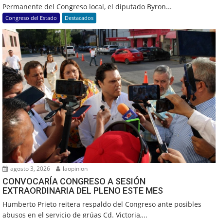
Permanente del Congreso local, el diputado Byron...
Congreso del Estado
Destacados
agosto 3, 2026
laopinion
CONVOCARÍA CONGRESO A SESIÓN
EXTRAORDINARIA DEL PLENO ESTE MES
Humberto Prieto reitera respaldo del Congreso ante posibles
abusos en el servicio de grúas Cd. Victoria,...