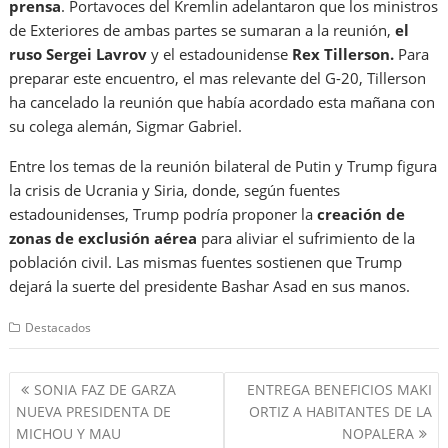
prensa
. Portavoces del Kremlin adelantaron que los ministros
de Exteriores de ambas partes se sumaran a la reunión,
el
ruso Sergei Lavrov
y el estadounidense
Rex Tillerson.
Para
preparar este encuentro, el mas relevante del G-20, Tillerson
ha cancelado la reunión que había acordado esta mañana con
su colega alemán, Sigmar Gabriel.
Entre los temas de la reunión bilateral de Putin y Trump figura
la crisis de Ucrania y Siria, donde, según fuentes
estadounidenses, Trump podría proponer la
creación de
zonas de exclusión aérea
para aliviar el sufrimiento de la
población civil. Las mismas fuentes sostienen que Trump
dejará la suerte del presidente Bashar Asad en sus manos.
Destacados
Navegación
SONIA FAZ DE GARZA
ENTREGA BENEFICIOS MAKI
de
NUEVA PRESIDENTA DE
ORTIZ A HABITANTES DE LA
entradas
MICHOU Y MAU
NOPALERA