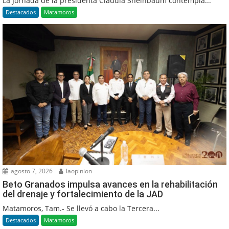
La Jornada de la presidenta Claudia Sheinbaum contempla...
Destacados
Matamoros
agosto 7, 2026
laopinion
Beto Granados impulsa avances en la rehabilitación
del drenaje y fortalecimiento de la JAD
Matamoros, Tam.- Se llevó a cabo la Tercera...
Destacados
Matamoros