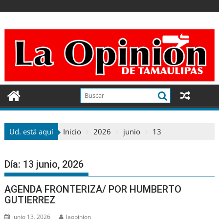
Ir
al
contenido
Ud. está aquí
Inicio
2026
junio
13
Día:
13 junio, 2026
AGENDA FRONTERIZA/ POR HUMBERTO
GUTIERREZ
junio 13, 2026
laopinion