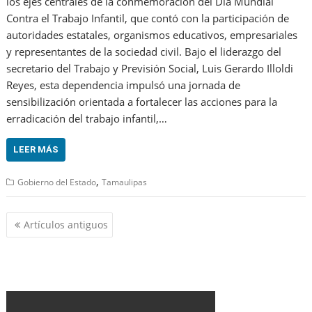
los ejes centrales de la conmemoración del Día Mundial
Contra el Trabajo Infantil, que contó con la participación de
autoridades estatales, organismos educativos, empresariales
y representantes de la sociedad civil. Bajo el liderazgo del
secretario del Trabajo y Previsión Social, Luis Gerardo Illoldi
Reyes, esta dependencia impulsó una jornada de
sensibilización orientada a fortalecer las acciones para la
erradicación del trabajo infantil,…
LEER MÁS
,
Gobierno del Estado
Tamaulipas
Navegación
Artículos antiguos
de
entradas