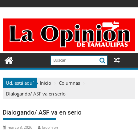
Ir
al
contenido
Ud. está aquí
Inicio
Columnas
Dialogando/ ASF va en serio
Dialogando/ ASF va en serio
marzo 3, 2026
laopinion