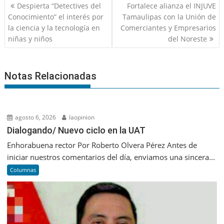
Navegación
Despierta “Detectives del
Fortalece alianza el INJUVE
de
Conocimiento” el interés por
Tamaulipas con la Unión de
entradas
la ciencia y la tecnología en
Comerciantes y Empresarios
niñas y niños
del Noreste
Notas Relacionadas
agosto 6, 2026
laopinion
Dialogando/ Nuevo ciclo en la UAT
Enhorabuena rector Por Roberto Olvera Pérez Antes de
iniciar nuestros comentarios del día, enviamos una sincera...
Columnas