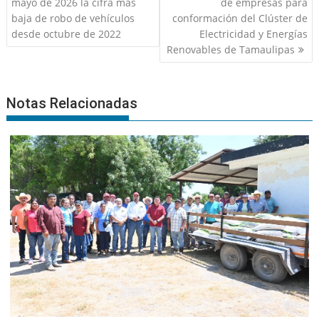
de
mayo de 2026 la cifra más
de empresas para
entradas
baja de robo de vehículos
conformación del Clúster de
desde octubre de 2022
Electricidad y Energías
Renovables de Tamaulipas
Notas Relacionadas