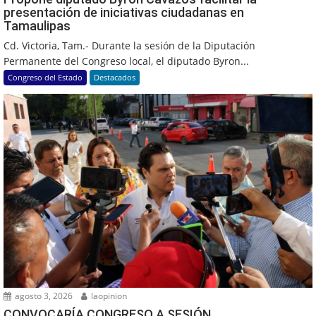
presentación de iniciativas ciudadanas en
Tamaulipas
Cd. Victoria, Tam.- Durante la sesión de la Diputación
Permanente del Congreso local, el diputado Byron...
Congreso del Estado
Destacados
agosto 3, 2026
laopinion
CONVOCARÍA CONGRESO A SESIÓN