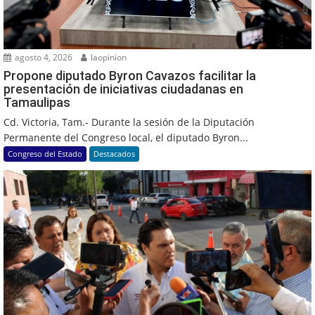
agosto 4, 2026
laopinion
Propone diputado Byron Cavazos facilitar la
presentación de iniciativas ciudadanas en
Tamaulipas
Cd. Victoria, Tam.- Durante la sesión de la Diputación
Permanente del Congreso local, el diputado Byron...
Congreso del Estado
Destacados