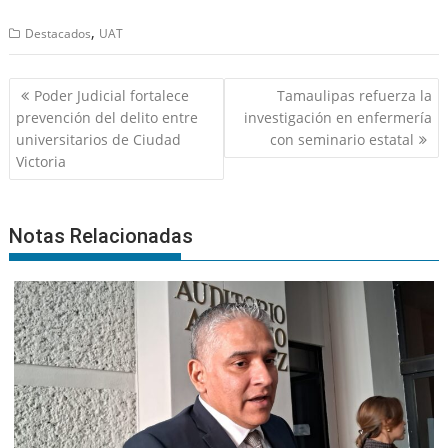
,
Destacados
UAT
Navegación
Poder Judicial fortalece
Tamaulipas refuerza la
de
prevención del delito entre
investigación en enfermería
entradas
universitarios de Ciudad
con seminario estatal
Victoria
Notas Relacionadas