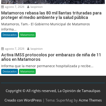
agosto 7, 2026
laopinion
Matamoros rebasa las 80 mil llantas trituradas para
proteger el medio ambiente y la salud pública
Matamoros, Tam.- El Gobierno Municipal de Matamoros
informa...
Destacados
Matamoros
agosto 7, 2026
laopinion
Activa IMSS protocolos por embarazo de niña de 11
años en Matamoros
Informa que la menor permanece hospitalizada y recibe...
Destacados
Matamoros
Copyright © All rights reserved, La Opinión de Tamaulipas
Creado con WordPress
|
Tema: SuperMag by
Acme Themes