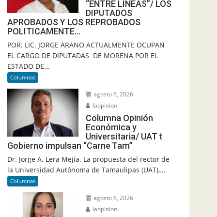
“ENTRE LINEAS”/ LOS
DIPUTADOS
APROBADOS Y LOS REPROBADOS
POLITICAMENTE…
POR: LIC. JORGE ARANO ACTUALMENTE OCUPAN
EL CARGO DE DIPUTADAS DE MORENA POR EL
ESTADO DE...
Columnas
agosto 6, 2026
laopinion
Columna Opinión
Económica y
Universitaria/ UAT t
Gobierno impulsan “Carne Tam”
Dr. Jorge A. Lera Mejía. La propuesta del rector de
la Universidad Autónoma de Tamaulipas (UAT),...
Columnas
agosto 6, 2026
laopinion