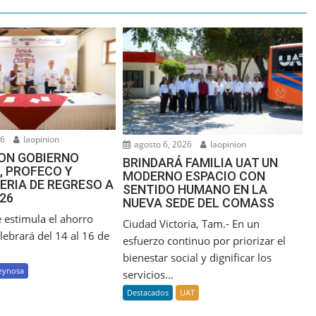
26
laopinion
agosto 6, 2026
laopinion
ON GOBIERNO
BRINDARÁ FAMILIA UAT UN
, PROFECO Y
MODERNO ESPACIO CON
ERIA DE REGRESO A
SENTIDO HUMANO EN LA
26
NUEVA SEDE DEL COMASS
 estimula el ahorro
Ciudad Victoria, Tam.- En un
elebrará del 14 al 16 de
esfuerzo continuo por priorizar el
bienestar social y dignificar los
eynosa
servicios...
Destacados
UAT