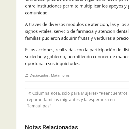
entre instituciones permite multiplicar los apoyos 
comunidad.
A través de diversos módulos de atención, las y los 
signos vitales, servicio de farmacia y atención denta
familias pudieron adquirir frutas y verduras a preci
Estas acciones, realizadas con la participación de di
sociedad y gobierno, permitiendo conocer de manera 
oportuna a sus inquietudes.
,
Destacados
Matamoros
Navegación
Columna Rosa, solo para Mujeres/ “Reencuentros
de
reparan familias migrantes y la esperanza en
entradas
Tamaulipas”
Notas Relacionadas