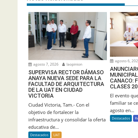
agosto 6, 20
agosto 7, 2026
laopinion
ANUNCIAR
SUPERVISA RECTOR DÁMASO
MUNICIPAL
ANAYA NUEVA SEDE PARA LA
CANACO: F
FACULTAD DE ARQUITECTURA
CLASES 20
DE LA UAT EN CIUDAD
El evento que
VICTORIA
familiar se c
Ciudad Victoria, Tam.- Con el
agosto en...
objetivo de fortalecer la
Destacados
R
infraestructura y consolidar la oferta
educativa de...
Destacados
UAT