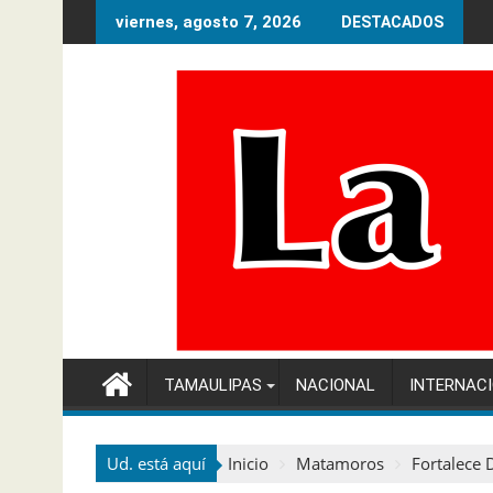
Ir
viernes, agosto 7, 2026
DESTACADOS
al
contenido
TAMAULIPAS
NACIONAL
INTERNAC
Ud. está aquí
Inicio
Matamoros
Fortalece 