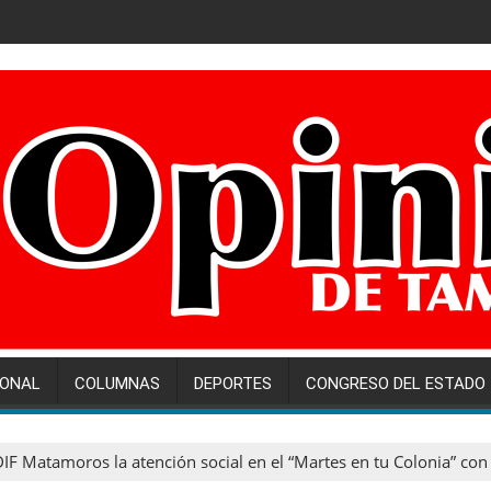
IONAL
COLUMNAS
DEPORTES
CONGRESO DEL ESTADO
DIF Matamoros la atención social en el “Martes en tu Colonia” con